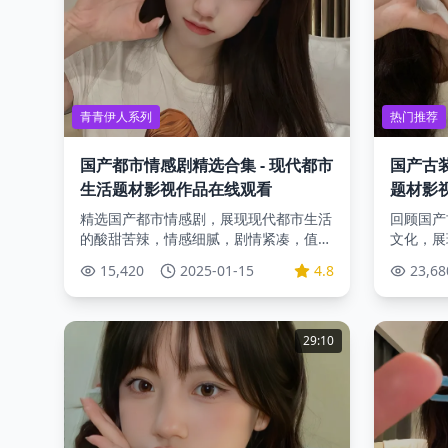
青青伊人系列
热门推荐
国产都市情感剧精选合集 - 现代都市
国产古装
生活题材影视作品在线观看
题材影
精选国产都市情感剧，展现现代都市生活
回顾国产
的酸甜苦辣，情感细腻，剧情紧凑，值得
文化，展
品味。
藏。
15,420
2025-01-15
4.8
23,68
29:10