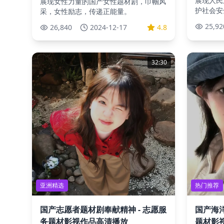
展现人民
展现女性力量的国产女性题材剧，巾帼风
护社会安
采，女性励志，传递正能量。
25,92
26,840
2024-12-17
4.8
32:30
亚洲精选
热门推荐
国产志愿者题材剧奉献精神 - 志愿服
国产海洋
务题材影视作品高清播放
题材影